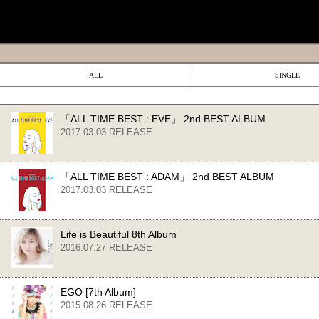
ALL
SINGLE
「ALL TIME BEST : EVE」 2nd BEST ALBUM
2017.03.03 RELEASE
「ALL TIME BEST : ADAM」 2nd BEST ALBUM
2017.03.03 RELEASE
Life is Beautiful 8th Album
2016.07.27 RELEASE
EGO [7th Album]
2015.08.26 RELEASE