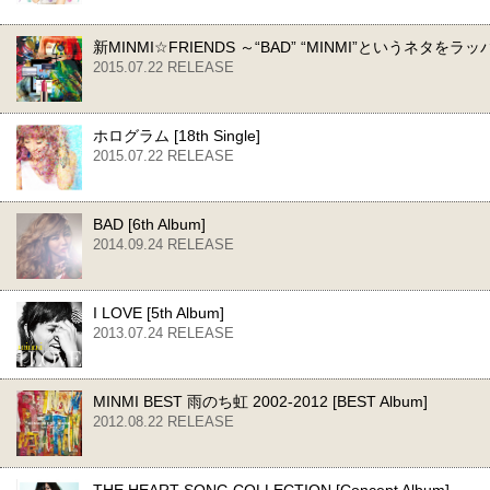
新MINMI☆FRIENDS ～“BAD” “MINMI”という
2015.07.22 RELEASE
ホログラム [18th Single]
2015.07.22 RELEASE
BAD [6th Album]
2014.09.24 RELEASE
I LOVE [5th Album]
2013.07.24 RELEASE
MINMI BEST 雨のち虹 2002-2012 [BEST Album]
2012.08.22 RELEASE