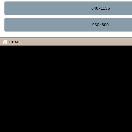
640×1136
960×800