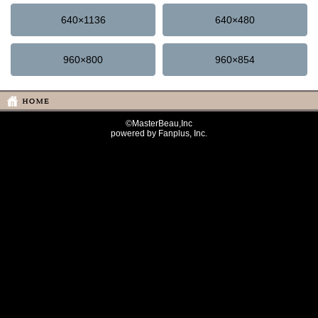
640×1136
640×480
960×800
960×854
©MasterBeau,Inc
powered by Fanplus, Inc.