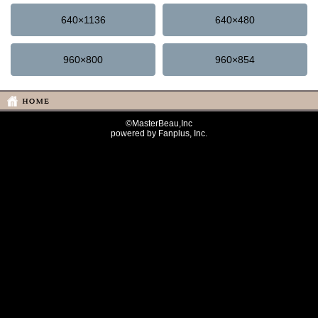
640×1136
640×480
960×800
960×854
©MasterBeau,Inc
powered by Fanplus, Inc.