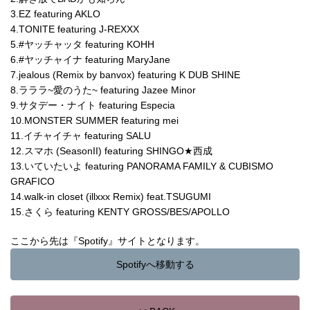
3.EZ featuring AKLO
4.TONITE featuring J-REXXX
5.#ヤッチャッタ featuring KOHH
6.#ヤッチャイナ featuring MaryJane
7.jealous (Remix by banvox) featuring K DUB SHINE
8.ラララ~愛のうた~ featuring Jazee Minor
9.サタデー・ナイト featuring Especia
10.MONSTER SUMMER featuring mei
11.イチャイチャ featuring SALU
12.スマホ (SeasonII) featuring SHINGO★西成
13.いていたいよ featuring PANORAMA FAMILY & CUBISMO
GRAFICO
14.walk-in closet (illxxx Remix) feat.TSUGUMI
15.さくら featuring KENTY GROSS/BES/APOLLO
ここから先は『Spotify』サイトとなります。
Spotifyへ移動する