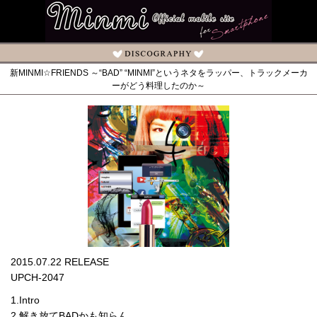
新MINMI☆FRIENDS ～“BAD” “MINMI”というネタをラッパー、トラックメーカ
ーがどう料理したのか～
2015.07.22 RELEASE
UPCH-2047
1.Intro
2.解き放てBADかも知らん