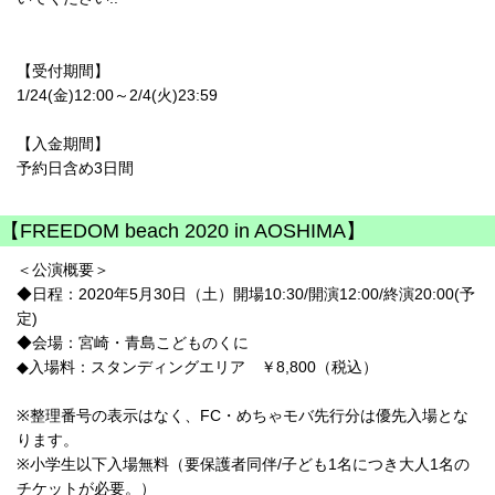
【受付期間】
1/24(金)12:00～2/4(火)23:59
【入金期間】
予約日含め3日間
【FREEDOM beach 2020 in AOSHIMA】
＜公演概要＞
◆日程：2020年5月30日（土）開場10:30/開演12:00/終演20:00(予
定)
◆会場：宮崎・青島こどものくに
◆入場料：スタンディングエリア ￥8,800（税込）
※整理番号の表示はなく、FC・めちゃモバ先行分は優先入場とな
ります。
※小学生以下入場無料（要保護者同伴/子ども1名につき大人1名の
チケットが必要。）